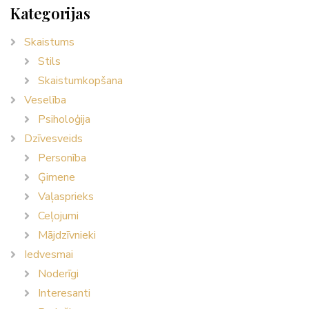
Kategorijas
Skaistums
Stils
Skaistumkopšana
Veselība
Psiholoģija
Dzīvesveids
Personība
Ģimene
Vaļasprieks
Ceļojumi
Mājdzīvnieki
Iedvesmai
Noderīgi
Interesanti