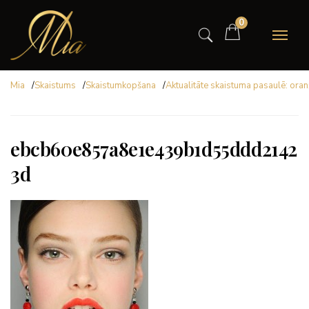
0
Mia
/
Skaistums
/
Skaistumkopšana
/
Aktualitāte skaistuma pasaulē: ora
ebcb60e857a8e1e439b1d55ddd2142
3d