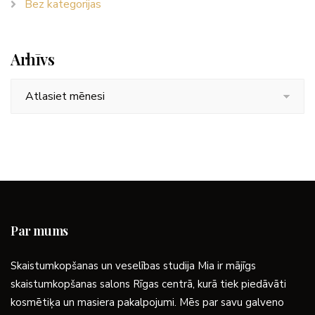
Bez kategorijas
Arhīvs
Arhīvs
Par mums
Skaistumkopšanas un veselības studija Mia ir mājīgs
skaistumkopšanas salons Rīgas centrā, kurā tiek piedāvāti
kosmētiķa un masiera pakalpojumi. Mēs par savu galveno