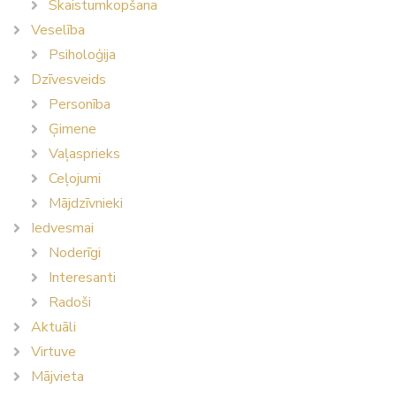
Skaistumkopšana
Veselība
Psiholoģija
Dzīvesveids
Personība
Ģimene
Vaļasprieks
Ceļojumi
Mājdzīvnieki
Iedvesmai
Noderīgi
Interesanti
Radoši
Aktuāli
Virtuve
Mājvieta