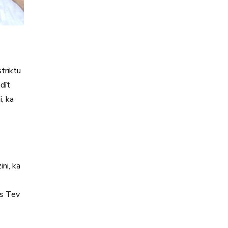
striktu
adīt
i, ka
ini, ka
ms Tev