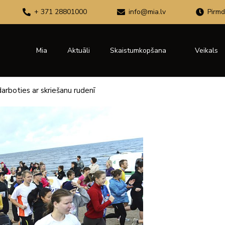
+ 371 28801000
info@mia.lv
Pirmd
Mia
Aktuāli
Skaistumkopšana
Veikals
darboties ar skriešanu rudenī