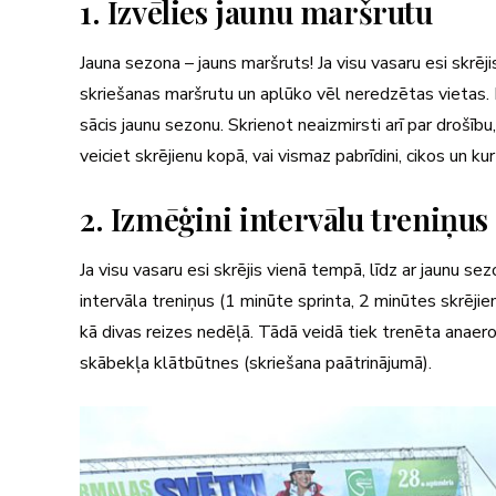
1. Izvēlies jaunu maršrutu
Jauna sezona – jauns maršruts! Ja visu vasaru esi skrēj
skriešanas maršrutu un aplūko vēl neredzētas vietas. M
sācis jaunu sezonu. Skrienot neaizmirsti arī par drošību
veiciet skrējienu kopā, vai vismaz pabrīdini, cikos un kur
2. Izmēģini intervālu treniņus
Ja visu vasaru esi skrējis vienā tempā, līdz ar jaunu se
intervāla treniņus (1 minūte sprinta, 2 minūtes skrējie
kā divas reizes nedēļā. Tādā veidā tiek trenēta anaer
skābekļa klātbūtnes (skriešana paātrinājumā).