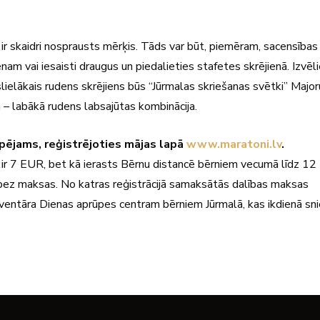
ja ir skaidri nosprausts mērķis. Tāds var būt, piemēram, sacensības
nam vai iesaisti draugus un piedalieties stafetes skrējienā. Izvēl
slielākais rudens skrējiens būs “Jūrmalas skriešanas svētki” Major
a – labākā rudens labsajūtas kombinācija.
spējams, reģistrējoties mājas lapā
www.maratoni.lv
.
s ir 7 EUR, bet kā ierasts Bērnu distancē bērniem vecumā līdz 12
ir bez maksas. No katras reģistrācijā samaksātās dalības maksas
nventāra Dienas aprūpes centram bērniem Jūrmalā, kas ikdienā sn