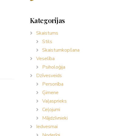
Kategorijas
Skaistums
Stils
Skaistumkopšana
Veselība
Psiholoģija
Dzīvesveids
Personība
Ģimene
Vaļasprieks
Ceļojumi
Mājdzīvnieki
Iedvesmai
Noderīgi