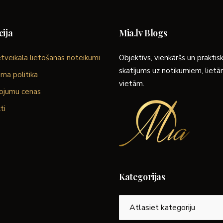
ija
Mia.lv Blogs
tveikala lietošanas noteikumi
Objektīvs, vienkāršs un praktis
skatījums uz notikumiem, liet
ma politika
vietām.
ojumu cenas
ti
Kategorijas
Kategorijas