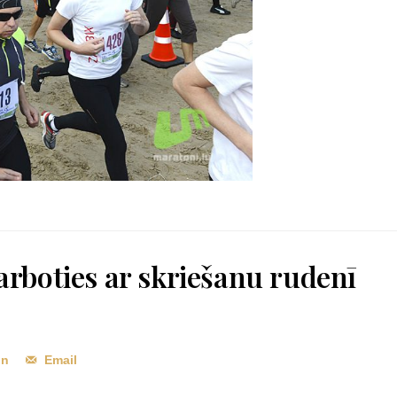
darboties ar skriešanu rudenī
In
Email