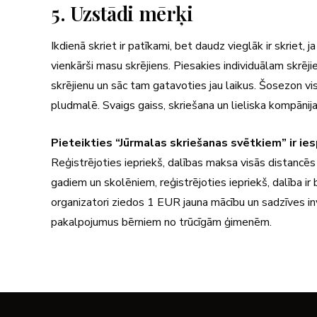
5. Uzstādi mērķi
Ikdienā skriet ir patīkami, bet daudz vieglāk ir skriet, 
vienkārši masu skrējiens. Piesakies individuālam skrējie
skrējienu un sāc tam gatavoties jau laikus. Šosezon vi
pludmalē. Svaigs gaiss, skriešana un lieliska kompānij
Pieteikties “Jūrmalas skriešanas svētkiem” ir ie
Reģistrējoties iepriekš, dalības maksa visās distancē
gadiem un skolēniem, reģistrējoties iepriekš, dalība 
organizatori ziedos 1 EUR jauna mācību un sadzīves i
pakalpojumus bērniem no trūcīgām ģimenēm.