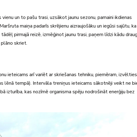
is vienu un to pašu trasi, uzsākot jaunu sezonu, pamaini ikdienas
aršruta maiņa padarīs skrējienu aizraujošāku un iegūsi sajūtu, ka
, tādēļ pirmajā reizē, izmēģinot jaunu trasi, paņem līdzi kādu drau
 plāno skriet.
zonu ieteicams arī variēt ar skriešanas tehniku, piemēram, izvēlties
ns lēnā tempā). Intervāla treniņus ieteicams sākotnēji veikt ne b
obā izturība, kas nozīmē organisma spēju nodrošināt enerģiju bez