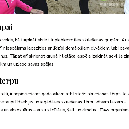
upai
s veids, kā turpināt skriet, ir piebiedroties skriešanas grupām. Ar 
ī ir iespējams iepazīties ar līdzīgi domājošiem cilvēkiem, labi pav
s. Tāpat arī skrienot grupā ir lielāka iespēja izaicināt sevi. Ja zin
0 km un uzlabo savas spējas.
 tērpu
r silti, ir nepieciešams gadalaikam atbilstošs skriešanas tērps. Ja z
, netaupi līdzekļus un iegādājies skriešanas tērpu vēsam laikam –
s un aksesuārus – ausu sildītājus, šalli un cimdus. Tavs organis