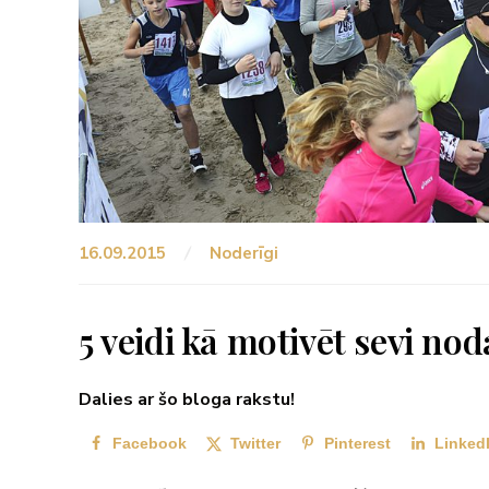
16.09.2015
Noderīgi
5 veidi kā motivēt sevi no
Dalies ar šo bloga rakstu!
Facebook
Twitter
Pinterest
Linked