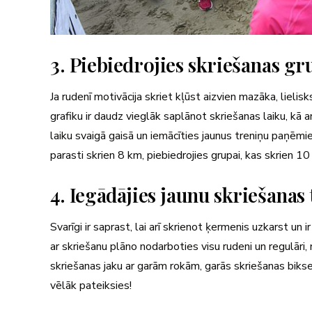
3. Piebiedrojies skriešanas gr
Ja rudenī motivācija skriet kļūst aizvien mazāka, lielisk
grafiku ir daudz vieglāk saplānot skriešanas laiku, kā ar
laiku svaigā gaisā un iemācīties jaunus treniņu paņēmienu
parasti skrien 8 km, piebiedrojies grupai, kas skrien 1
4. Iegādājies jaunu skriešanas
Svarīgi ir saprast, lai arī skrienot ķermenis uzkarst un i
ar skriešanu plāno nodarboties visu rudeni un regulāri
skriešanas jaku ar garām rokām, garās skriešanas bikse
vēlāk pateiksies!