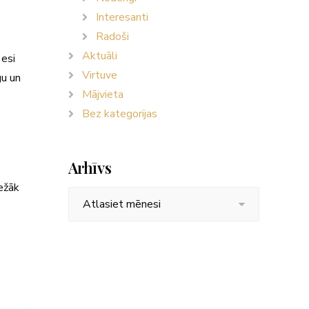
Interesanti
Radoši
Aktuāli
 esi
Virtuve
gu un
Mājvieta
Bez kategorijas
Arhīvs
iežāk
Arhīvs