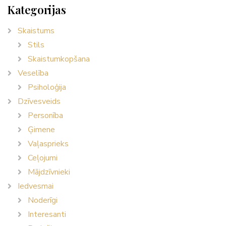
Kategorijas
Skaistums
Stils
Skaistumkopšana
Veselība
Psiholoģija
Dzīvesveids
Personība
Ģimene
Vaļasprieks
Ceļojumi
Mājdzīvnieki
Iedvesmai
Noderīgi
Interesanti