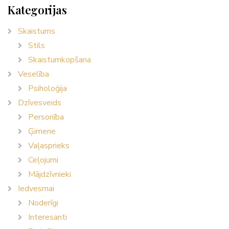
Kategorijas
Skaistums
Stils
Skaistumkopšana
Veselība
Psiholoģija
Dzīvesveids
Personība
Ģimene
Vaļasprieks
Ceļojumi
Mājdzīvnieki
Iedvesmai
Noderīgi
Interesanti