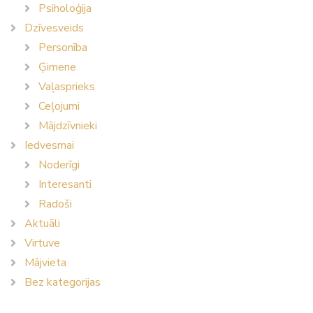
Psiholoģija
Dzīvesveids
Personība
Ģimene
Vaļasprieks
Ceļojumi
Mājdzīvnieki
Iedvesmai
Noderīgi
Interesanti
Radoši
Aktuāli
Virtuve
Mājvieta
Bez kategorijas