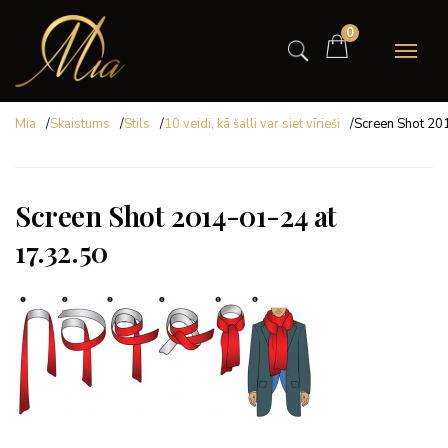
0
Mia
/
Skaistums
/
Stils
/
10 veidi, kā šalli var siet vīrieši
/
Screen Shot 20
Screen Shot 2014-01-24 at
17.32.50