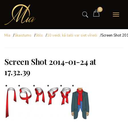
0
Mia
/
Skaistums
/
Stils
/
10 veidi, kā šalli var siet vīrieši
/
Screen Shot 20
Screen Shot 2014-01-24 at
17.32.39