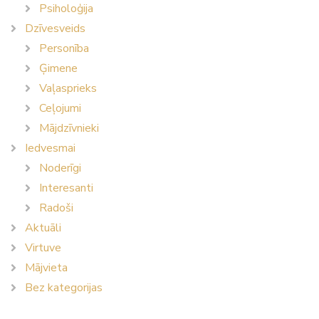
Psiholoģija
Dzīvesveids
Personība
Ģimene
Vaļasprieks
Ceļojumi
Mājdzīvnieki
Iedvesmai
Noderīgi
Interesanti
Radoši
Aktuāli
Virtuve
Mājvieta
Bez kategorijas