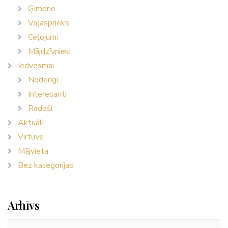
Ģimene
Vaļasprieks
Ceļojumi
Mājdzīvnieki
Iedvesmai
Noderīgi
Interesanti
Radoši
Aktuāli
Virtuve
Mājvieta
Bez kategorijas
Arhīvs
Arhīvs