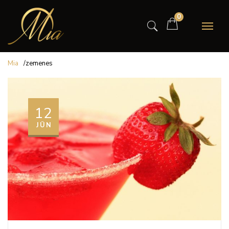
0
Mia
/
zemenes
12
JŪN