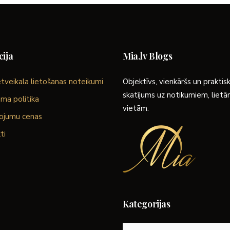
ija
Mia.lv Blogs
tveikala lietošanas noteikumi
Objektīvs, vienkāršs un praktis
skatījums uz notikumiem, liet
ma politika
vietām.
ojumu cenas
ti
Kategorijas
Kategorijas