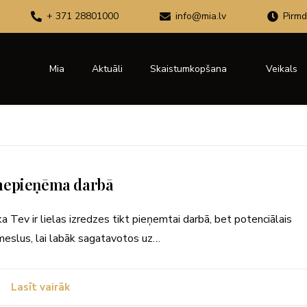
+ 371 28801000
info@mia.lv
Pirmd
Mia
Aktuāli
Skaistumkopšana
Veikals
i nepieņēma darbā
ka Tev ir lielas izredzes tikt pieņemtai darbā, bet potenciālais
meslus, lai labāk sagatavotos uz…
Lasīt vairāk