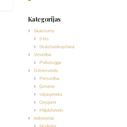
Kategorijas
Skaistums
Stils
Skaistumkopšana
Veselība
Psiholoģija
Dzīvesveids
Personība
Ģimene
Vaļasprieks
Ceļojumi
Mājdzīvnieki
Iedvesmai
Noderīgi