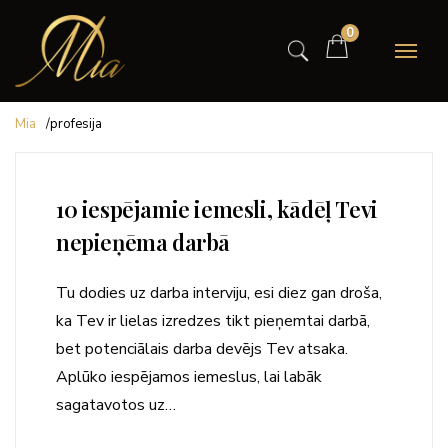
0
Mia
/
profesija
10 iespējamie iemesli, kādēļ Tevi
nepieņēma darbā
Tu dodies uz darba interviju, esi diez gan droša,
ka Tev ir lielas izredzes tikt pieņemtai darbā,
bet potenciālais darba devējs Tev atsaka.
Aplūko iespējamos iemeslus, lai labāk
sagatavotos uz…