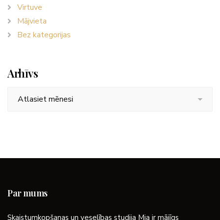
Virtuve
Mājvieta
Bez kategorijas
Arhīvs
Arhīvs
Par mums
Skaistumkopšanas un veselības studija Mia ir mājīgs