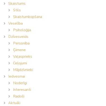
Skaistums
Stils
Skaistumkopšana
Veselība
Psiholoģija
Dzīvesveids
Personība
Ģimene
Vaļasprieks
Ceļojumi
Mājdzīvnieki
Iedvesmai
Noderīgi
Interesanti
Radoši
Aktuāli