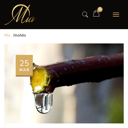
0
Mia
/
mohito
25
MAR