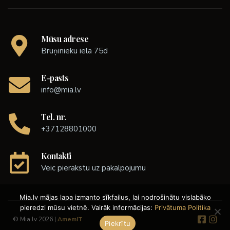
Mūsu adrese
Bruņinieku iela 75d
E-pasts
info@mia.lv
Tel. nr.
+37128801000
Kontakti
Veic pierakstu uz pakalpojumu
Mia.lv mājas lapa izmanto sīkfailus, lai nodrošinātu vislabāko
pieredzi mūsu vietnē. Vairāk informācijas:
Privātuma Politika
© Mia.lv 2026 |
AmemIT
Piekrītu