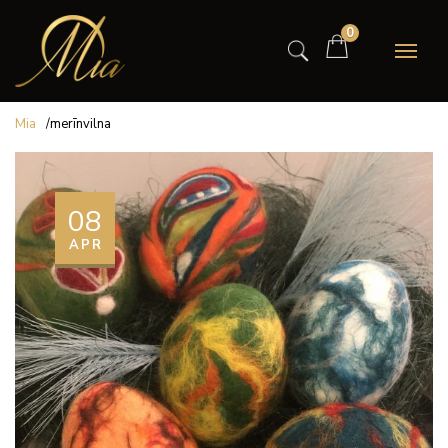
0
Mia
/
merīnvilna
08
APR