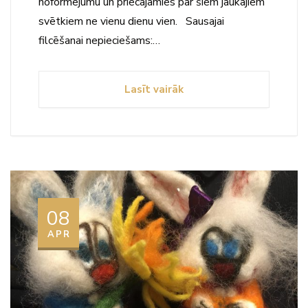
noformējumu un priecājamies par šiem jaukajiem
svētkiem ne vienu dienu vien. Sausajai
filcēšanai nepieciešams:…
Lasīt vairāk
08
APR