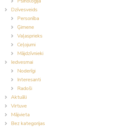
Psiholoģija
Dzīvesveids
Personība
Ģimene
Vaļasprieks
Ceļojumi
Mājdzīvnieki
Iedvesmai
Noderīgi
Interesanti
Radoši
Aktuāli
Virtuve
Mājvieta
Bez kategorijas