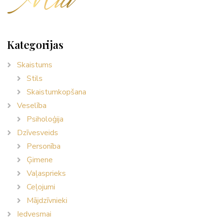
Kategorijas
Skaistums
Stils
Skaistumkopšana
Veselība
Psiholoģija
Dzīvesveids
Personība
Ģimene
Vaļasprieks
Ceļojumi
Mājdzīvnieki
Iedvesmai