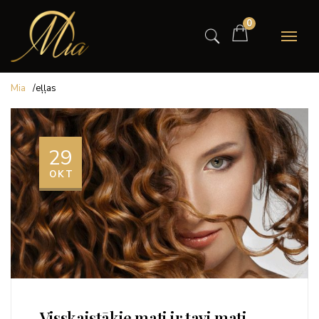
0
Mia
/
eļļas
29
OKT
Visskaistākie mati ir tavi mati