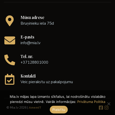
Mūsu adrese
Bruņinieku iela 75d
E-pasts
info@mia.lv
Tel. nr.
+37128801000
Kontakti
Veic pierakstu uz pakalpojumu
Mia.lv mājas lapa izmanto sīkfailus, lai nodrošinātu vislabāko
pieredzi mūsu vietnē. Vairāk informācijas:
Privātuma Politika
© Mia.lv 2026 |
AmemIT
Piekrītu