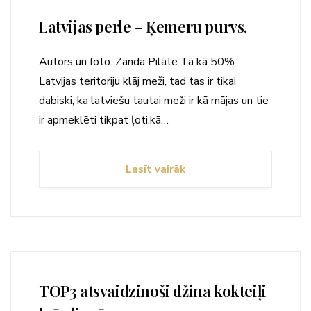
Latvijas pērle – Ķemeru purvs.
Autors un foto: Zanda Pilāte Tā kā 50%
Latvijas teritoriju klāj meži, tad tas ir tikai
dabiski, ka latviešu tautai meži ir kā mājas un tie
ir apmeklēti tikpat ļoti,kā…
Lasīt vairāk
TOP3 atsvaidzinoši džina kokteiļi