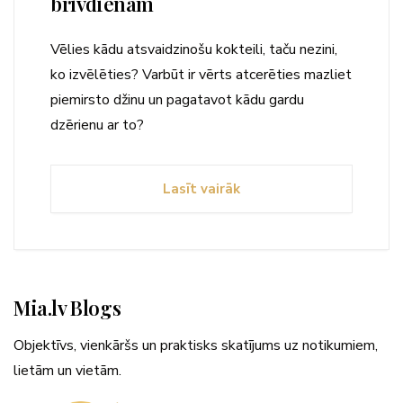
brīvdienām
Vēlies kādu atsvaidzinošu kokteili, taču nezini,
ko izvēlēties? Varbūt ir vērts atcerēties mazliet
piemirsto džinu un pagatavot kādu gardu
dzērienu ar to?
Lasīt vairāk
Mia.lv Blogs
Objektīvs, vienkāršs un praktisks skatījums uz notikumiem,
lietām un vietām.