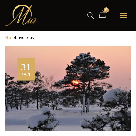
0
Mia
/
brīvdienas
31
JAN