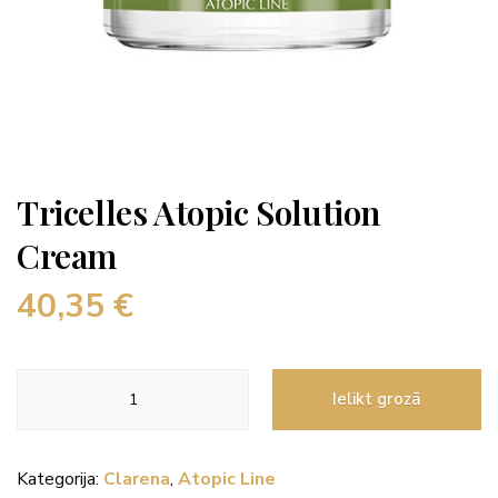
Tricelles Atopic Solution
Cream
40,35
€
Tricelles
Ielikt grozā
Atopic
Solution
Cream
Kategorija:
Clarena
,
Atopic Line