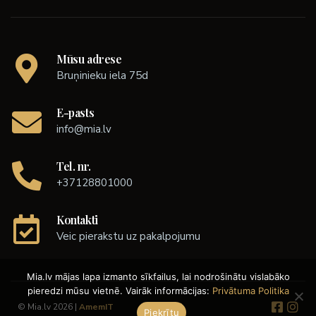
Mūsu adrese
Bruņinieku iela 75d
E-pasts
info@mia.lv
Tel. nr.
+37128801000
Kontakti
Veic pierakstu uz pakalpojumu
Mia.lv mājas lapa izmanto sīkfailus, lai nodrošinātu vislabāko
pieredzi mūsu vietnē. Vairāk informācijas:
Privātuma Politika
© Mia.lv 2026 |
AmemIT
Piekrītu