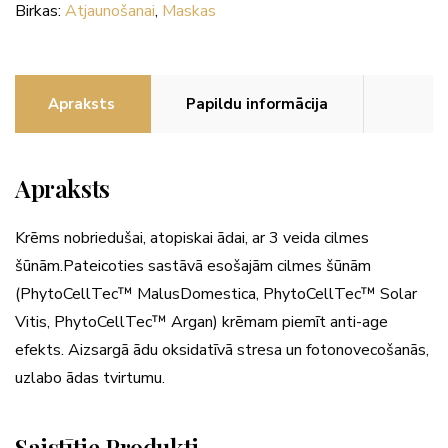
daudzums
Birkas:
Atjaunošanai
,
Maskas
Apraksts
Papildu informācija
Apraksts
Krēms nobriedušai, atopiskai ādai, ar 3 veida cilmes
šūnām.Pateicoties sastāvā esošajām cilmes šūnām
(PhytoCellTec™ MalusDomestica, PhytoCellTec™ Solar
Vitis, PhytoCellTec™ Argan) krēmam piemīt anti-age
efekts. Aizsargā ādu oksidatīvā stresa un fotonovecošanās,
uzlabo ādas tvirtumu.
Saistītie Produkti