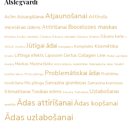
Atslēgvārdi
Atjaunošanai
Acīm
Attīrošs
Aizsargāšanai
Biocelozes maskas
Attīrīšanai
micelārais ūdens
Dāvanu karte
brīvroku kruķis
centella
Clarena
Dāvana sievietei
Dāvana vīrietim
i-
Jūtīgai ādai
Kosmētika
Komplekts
WALK
inulīns
komplekss
Liftinga efekts
Liposom Certus Collagen Line
kruķis
Make-up bāze
Maskas
Mazina tūsku
maska
mitrināšana
mobilitātei
Nobriedušai ādai
Novērš
Problemātiskai ādai
Problēmu
tumšos lokus
Pirms pīlinga
Samazina grumbiņas
novēršana
Pēc pīlinga
Samazina krunciņas
Uzlabošanai
Stimulēšanai
Tonālais krēms
trauma
Trehaloze
Ādas attīrīšanai
Ādas kopšanai
veselība
Ādas uzlabošanai