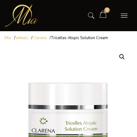
0
Mia
/
Veikals
/
Clarena
/
Tricelles Atopic Solution Cream