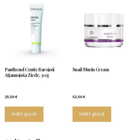
Panthenol Ceutic Barojoši
Snail Mucin Cream
Atjaunojoša Ziede, 30g
25,50
€
52,50
€
Ielikt grozā
Ielikt grozā