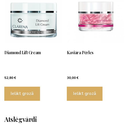
Diamond Lift Cream
Kaviāra Pērles
52,80
€
30,00
€
Ielikt grozā
Ielikt grozā
Atslēgvārdi