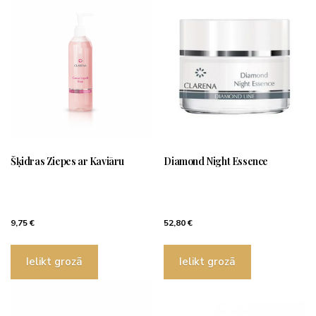
Šķidras Ziepes ar Kaviāru
Diamond Night Essence
9,75
€
52,80
€
Ielikt grozā
Ielikt grozā