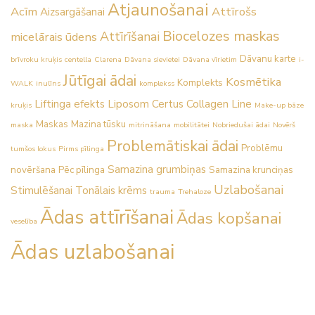
Atjaunošanai
Acīm
Attīrošs
Aizsargāšanai
Biocelozes maskas
Attīrīšanai
micelārais ūdens
Dāvanu karte
brīvroku kruķis
centella
Clarena
Dāvana sievietei
Dāvana vīrietim
i-
Jūtīgai ādai
Kosmētika
Komplekts
WALK
inulīns
komplekss
Liftinga efekts
Liposom Certus Collagen Line
kruķis
Make-up bāze
Maskas
Mazina tūsku
maska
mitrināšana
mobilitātei
Nobriedušai ādai
Novērš
Problemātiskai ādai
Problēmu
tumšos lokus
Pirms pīlinga
Samazina grumbiņas
novēršana
Pēc pīlinga
Samazina krunciņas
Uzlabošanai
Stimulēšanai
Tonālais krēms
trauma
Trehaloze
Ādas attīrīšanai
Ādas kopšanai
veselība
Ādas uzlabošanai