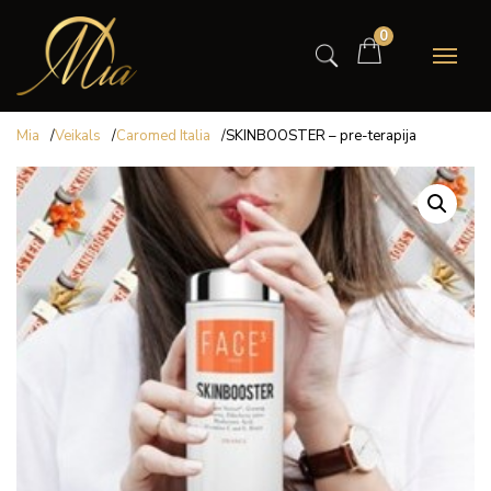
0
Mia
/
Veikals
/
Caromed Italia
/
SKINBOOSTER – pre-terapija