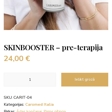
SKINBOOSTER – pre-terapija
24,00
€
SKINBOOSTER
Ielikt grozā
–
pre-
terapija
SKU:
CARIT-04
daudzums
Kategorijas:
Caromed Italia
Birkas:
Ādas kopšanai
,
Pirms pīlinga