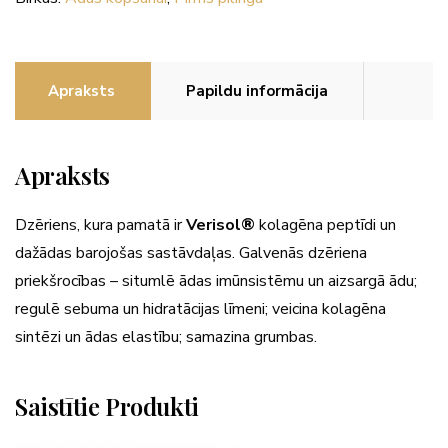
Apraksts
Papildu informācija
Apraksts
Dzēriens, kura pamatā ir
Verisol®
kolagēna peptīdi un
dažādas barojošas sastāvdaļas. Galvenās dzēriena
priekšrocības – situmlē ādas imūnsistēmu un aizsargā ādu;
regulē sebuma un hidratācijas līmeni; veicina kolagēna
sintēzi un ādas elastību; samazina grumbas.
Saistītie Produkti